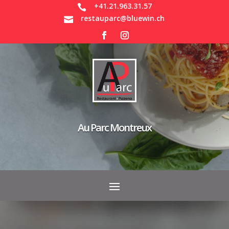
+41.21.963.31.57

restauparc@bluewin.ch

Au Parc Montreux