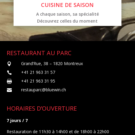
CUISINE DE SAISON
A chaque saison, sa spécialité
Découvrez celles du moment
RESTAURANT AU PARC
Grand’Rue, 38 – 1820 Montreux

+41 21 963 31 57

+41 21 963 31 95

restauparc@bluewin.ch

HORAIRES D’OUVERTURE
7 jours / 7
Restauration de 11h30 à 14h00 et de 18h00 à 22h00